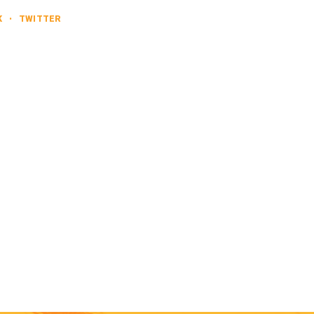
K
•
TWITTER