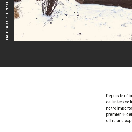
LINKEDIN
•
FACEBOOK
Depuis le déb
de l'intersec
notre importa
premier ! Fid
offre une ex