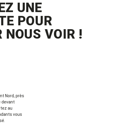
EZ UNE
TE POUR
 NOUS VOIR !
nt Nord, près
 devant
ntez au
endants vous
sé.