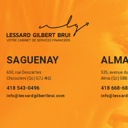
SAGUENAY
ALM
650, rue Descartes
535, avenue d
Chicoutimi (Qc) G7J 4H2
Alma (Qc) G8B
418 543-0496
418 668-6
info@lessardgilbertbrui.com
info@lessard