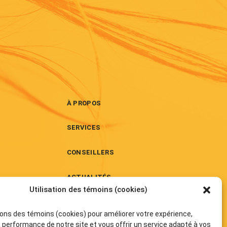
À PROPOS
SERVICES
CONSEILLERS
ACTUALITÉS
Utilisation des témoins (cookies)
POLITIQUE DE TÉMOINS (CA)
sons des témoins (cookies) pour améliorer votre expérience,
a performance de notre site et vous offrir un service adapté à vos