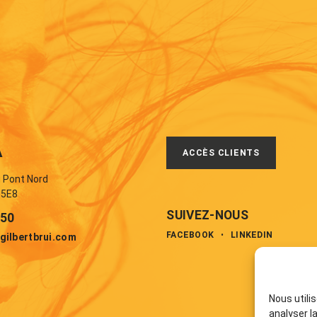
A
ACCÈS CLIENTS
u Pont Nord
 5E8
SUIVEZ-NOUS
850
FACEBOOK
•
LINKEDIN
gilbertbrui.com
Nous utili
analyser l