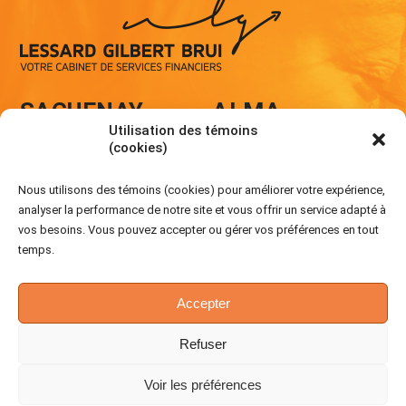
SAGUENAY
ALMA
Utilisation des témoins
650, rue Descartes
535, avenue du Pont Nord
(cookies)
Chicoutimi (Qc) G7J 4H2
Alma (Qc) G8B 5E8
418 543-0496
418 668-6850
Nous utilisons des témoins (cookies) pour améliorer votre expérience,
analyser la performance de notre site et vous offrir un service adapté à
info@lessardgilbertbrui.com
info@lessardgilbertbrui.com
vos besoins. Vous pouvez accepter ou gérer vos préférences en tout
temps.
ACCÈS CLIENTS
Accepter
SUIVEZ-NOUS
Refuser
FACEBOOK
•
LINKEDIN
Voir les préférences